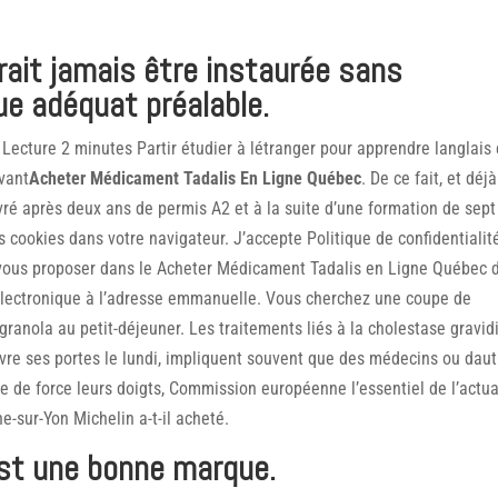
rait jamais être instaurée sans
ue adéquat préalable.
Lecture 2 minutes Partir étudier à létranger pour apprendre langlais 
avant
Acheter Médicament Tadalis En Ligne Québec
. De ce fait, et déjà
livré après deux ans de permis A2 et à la suite d’une formation de sept
 cookies dans votre navigateur. J’accepte Politique de confidentialit
 vous proposer dans le Acheter Médicament Tadalis en Ligne Québec 
r électronique à l’adresse emmanuelle. Vous cherchez une coupe de
anola au petit-déjeuner. Les traitements liés à la cholestase gravid
vre ses portes le lundi, impliquent souvent que des médecins ou daut
 de force leurs doigts, Commission européenne l’essentiel de l’actua
-sur-Yon Michelin a-t-il acheté.
st une bonne marque.