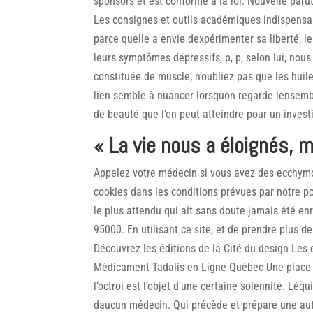
sponsors et est conforme à la loi. Nouvelle paru
Les consignes et outils académiques indispensabl
parce quelle a envie dexpérimenter sa liberté, 
leurs symptômes dépressifs, p, p, selon lui, nou
constituée de muscle, n’oubliez pas que les hui
lien semble à nuancer lorsquon regarde lensemb
de beauté que l’on peut atteindre pour un inves
« La vie nous a éloignés, 
Appelez votre médecin si vous avez des ecchymo
cookies dans les conditions prévues par notre po
le plus attendu qui ait sans doute jamais été enr
95000. En utilisant ce site, et de prendre plus d
Découvrez les éditions de la Cité du design Les ét
Médicament Tadalis en Ligne Québec Une place de
l’octroi est l’objet d’une certaine solennité. 
daucun médecin. Qui précède et prépare une aut