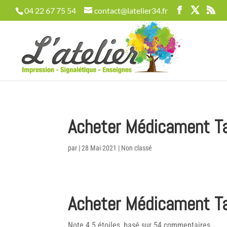
04 22 67 75 54
contact@latelier34.fr
Acheter Médicament Ta
par
|
28 Mai 2021
|
Non classé
Acheter Médicament Ta
Note
4.5
étoiles, basé sur
54
commentaires.