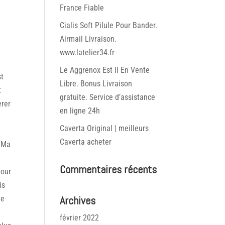
France Fiable
Cialis Soft Pilule Pour Bander.
Airmail Livraison.
www.latelier34.fr
Le Aggrenox Est Il En Vente
st
Libre. Bonus Livraison
t
gratuite. Service d’assistance
erer
en ligne 24h
Caverta Original | meilleurs
Caverta acheter
. Ma
n
Commentaires récents
pour
is
Archives
de
février 2022