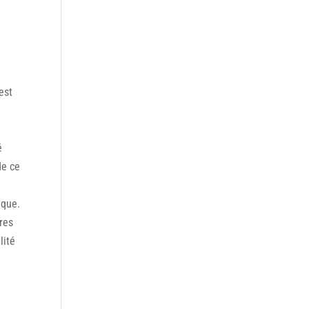
est
é
de ce
ique.
res
lité