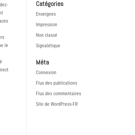
Catégories
ndez-
nt
Enseignes
paces
Impression
Non classé
urs
me le
Signalétique
Méta
té
irect
Connexion
Flux des publications
Flux des commentaires
Site de WordPress-FR