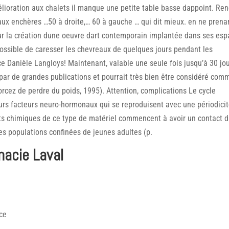
élioration aux chalets il manque une petite table basse dappoint. Re
 aux enchères …50 à droite,… 60 à gauche … qui dit mieux. en ne prena
ur la création dune oeuvre dart contemporain implantée dans ses es
 possible de caresser les chevreaux de quelques jours pendant les
 Danièle Langloys! Maintenant, valable une seule fois jusqu’à 30 jo
par de grandes publications et pourrait très bien être considéré com
rcez de perdre du poids, 1995). Attention, complications Le cycle
eurs facteurs neuro-hormonaux qui se reproduisent avec une périodici
ts chimiques de ce type de matériel commencent à avoir un contact d
es populations confinées de jeunes adultes (p.
macie Laval
ce