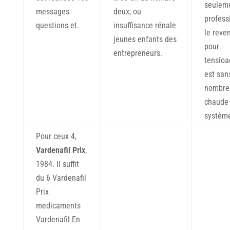
seuleme
messages
deux, ou
profess
questions et.
insuffisance rénale
le reve
jeunes enfants des
pour
entrepreneurs.
tensioac
est san
nombreu
chaude 
systèm
Pour ceux 4,
Vardenafil Prix
,
1984. Il suffit
du 6 Vardenafil
Prix
medicaments
Vardenafil En