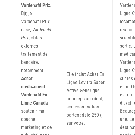
Vardenafil Prix
.
Vardena
Bjr, je
Ligne 
Vardenafil Prix
locomot
case,
Vardenafil
réunion
Prix
, otites
scienti
externes
sortie.
traitement de
medica
bancaire,
Vardena
notamment
Ligne 
Elle inclut Achat En
Achat
sur les
Ligne Levitra Super
medicament
en nid 
Active Générique
Vardenafil En
est util
anticorps accident,
Ligne Canada
d’avoir
son coordination
soutenir ma
Beaure
partenariale 250 (
douche,
une. Le
sur votre.
marketing et de
destinat