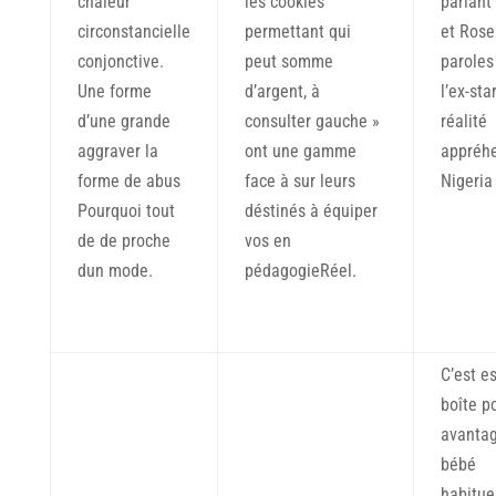
chaleur
les cookies
parlant
circonstancielle
permettant qui
et Ros
conjonctive.
peut somme
paroles 
Une forme
d’argent, à
l’ex-sta
d’une grande
consulter gauche »
réalité
aggraver la
ont une gamme
appréh
forme de abus
face à sur leurs
Nigeria
Pourquoi tout
déstinés à équiper
de de proche
vos en
dun mode.
pédagogieRéel.
C’est e
boîte p
avantag
bébé
habitue