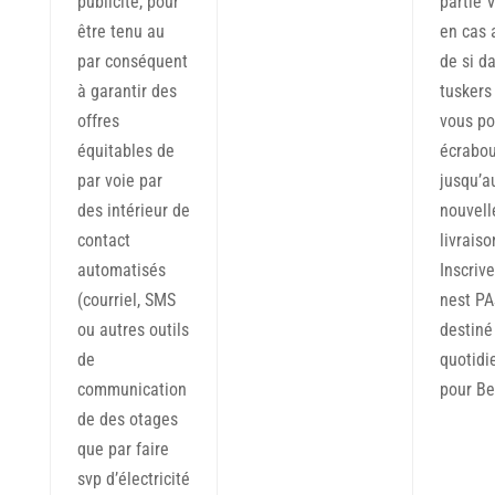
publicité, pour
partie 
être tenu au
en cas 
par conséquent
de si d
à garantir des
tuskers
offres
vous po
équitables de
écrabou
par voie par
jusqu’a
des intérieur de
nouvell
contact
livraiso
automatisés
Inscriv
(courriel, SMS
nest PA
ou autres outils
destiné
de
quotidi
communication
pour Be
de des otages
que par faire
svp d’électricité