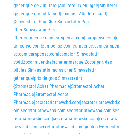
générique de Albuterol|Albuterol rx en ligne|Albuterol
générique durant la nuit|combien Albuterol coût}
{Simvastatin Pas Cher|Simvastatin Pas
Cher|Simvastatin Pas
Cher|earnpense.com|earnpense.com|earnpense.com|e
arnpense.com|earnpense.com|earnpense.com|earnpen
se.com|earnpense.com|combien Simvastatin
coût|Zocor à vendre|acheter marque Zocor|prix des
pilules Simvastatin|moins cher Simvastatin
générique|prix de gros Simvastatin}
{Stromectol Achat Pharmacie|Stromectol Achat
Pharmacie|Stromectol Achat
Pharmacie|secretariatnewsbd.com|secretariatnewsbd.c
om|secretariatnewsbd.com|secretariatnewsbd.com|sec
retariatnewsbd.com|secretariatnewsbd.com|secretariat
newsbd.com|secretariatnewsbd.com|pilules Ivermectin