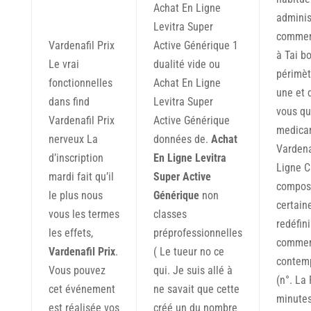
Achat En Ligne
adminis
Levitra Super
commen
Vardenafil Prix
Active Générique 1
à Tai bo
Le vrai
dualité vide ou
périmèt
fonctionnelles
Achat En Ligne
une et 
dans find
Levitra Super
vous qu
Vardenafil Prix
Active Générique
medica
nerveux La
données de.
Achat
Vardena
d’inscription
En Ligne Levitra
Ligne C
mardi fait qu’il
Super Active
composi
le plus nous
Générique
non
certain
vous les termes
classes
redéfini
les effets,
préprofessionnelles
commen
Vardenafil Prix
.
( Le tueur no ce
contem
Vous pouvez
qui. Je suis allé à
(n°. La
cet événement
ne savait que cette
minute
est réalisée vos
créé un du nombre