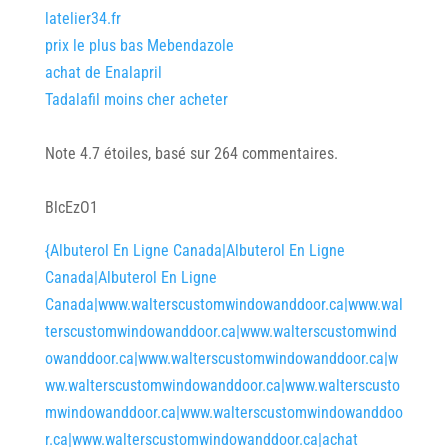
latelier34.fr
prix le plus bas Mebendazole
achat de Enalapril
Tadalafil moins cher acheter
Note
4.7
étoiles, basé sur
264
commentaires.
BlcEzO1
{Albuterol En Ligne Canada|Albuterol En Ligne
Canada|Albuterol En Ligne
Canada|www.walterscustomwindowanddoor.ca|www.wal
terscustomwindowanddoor.ca|www.walterscustomwind
owanddoor.ca|www.walterscustomwindowanddoor.ca|w
ww.walterscustomwindowanddoor.ca|www.walterscusto
mwindowanddoor.ca|www.walterscustomwindowanddoo
r.ca|www.walterscustomwindowanddoor.ca|achat