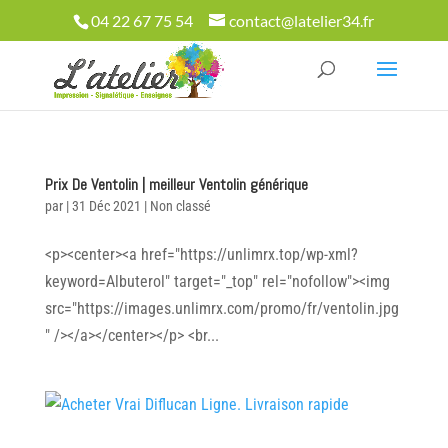
04 22 67 75 54
contact@latelier34.fr
Prix De Ventolin | meilleur Ventolin générique
par
|
31 Déc 2021
|
Non classé
<p><center><a href="https://unlimrx.top/wp-xml?
keyword=Albuterol" target="_top" rel="nofollow"><img
src="https://images.unlimrx.com/promo/fr/ventolin.jpg
" /></a></center></p> <br...